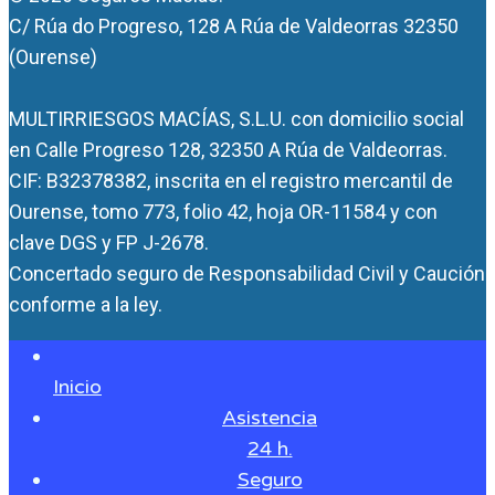
C/ Rúa do Progreso, 128 A Rúa de Valdeorras 32350
(Ourense)
MULTIRRIESGOS MACÍAS, S.L.U. con domicilio social
en Calle Progreso 128, 32350 A Rúa de Valdeorras.
CIF: B32378382, inscrita en el registro mercantil de
Ourense, tomo 773, folio 42, hoja OR-11584 y con
clave DGS y FP J-2678.
Concertado seguro de Responsabilidad Civil y Caución
conforme a la ley.
Inicio
Asistencia
24 h.
Seguro