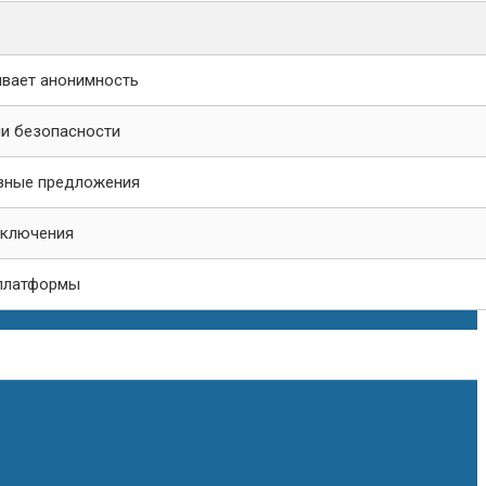
ивает анонимность
и безопасности
вные предложения
дключения
 платформы