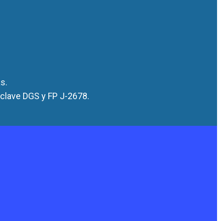
s.
 clave DGS y FP J-2678.