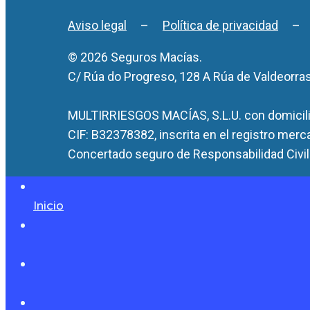
Aviso legal
–
Política de privacidad
© 2026 Seguros Macías.
C/ Rúa do Progreso, 128 A Rúa de Valdeorra
MULTIRRIESGOS MACÍAS, S.L.U. con domicilio
CIF: B32378382, inscrita en el registro merc
Concertado seguro de Responsabilidad Civil 
Inicio