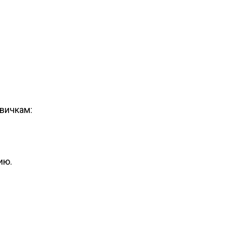
вичкам:
ию.