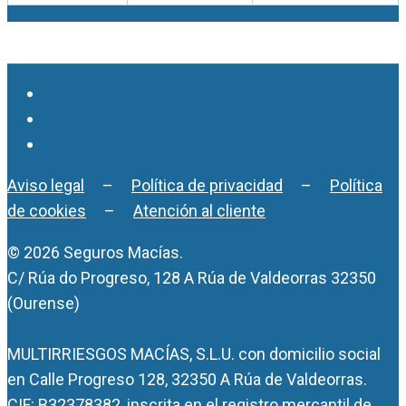
Aviso legal
–
Política de privacidad
–
Política
de cookies
–
Atención al cliente
© 2026 Seguros Macías.
C/ Rúa do Progreso, 128 A Rúa de Valdeorras 32350
(Ourense)
MULTIRRIESGOS MACÍAS, S.L.U. con domicilio social
en Calle Progreso 128, 32350 A Rúa de Valdeorras.
CIF: B32378382, inscrita en el registro mercantil de