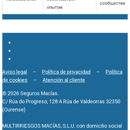
сообщества
опытом.
Aviso legal
–
Política de privacidad
–
Política
de cookies
–
Atención al cliente
© 2026 Seguros Macías.
C/ Rúa do Progreso, 128 A Rúa de Valdeorras 32350
(Ourense)
MULTIRRIESGOS MACÍAS, S.L.U. con domicilio social