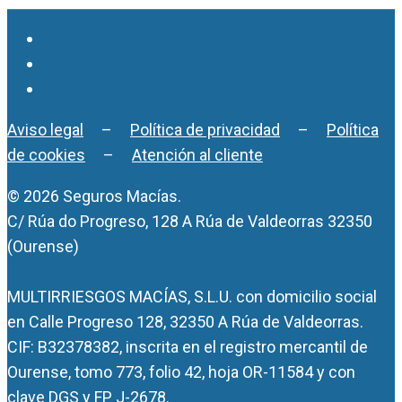
Aviso legal
–
Política de privacidad
–
Política
de cookies
–
Atención al cliente
© 2026 Seguros Macías.
C/ Rúa do Progreso, 128 A Rúa de Valdeorras 32350
(Ourense)
MULTIRRIESGOS MACÍAS, S.L.U. con domicilio social
en Calle Progreso 128, 32350 A Rúa de Valdeorras.
CIF: B32378382, inscrita en el registro mercantil de
Ourense, tomo 773, folio 42, hoja OR-11584 y con
clave DGS y FP J-2678.