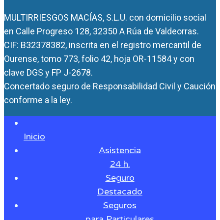
MULTIRRIESGOS MACÍAS, S.L.U. con domicilio social
en Calle Progreso 128, 32350 A Rúa de Valdeorras.
CIF: B32378382, inscrita en el registro mercantil de
Ourense, tomo 773, folio 42, hoja OR-11584 y con
clave DGS y FP J-2678.
Concertado seguro de Responsabilidad Civil y Caución
conforme a la ley.
Inicio
Asistencia
24 h.
Seguro
Destacado
Seguros
para Particulares