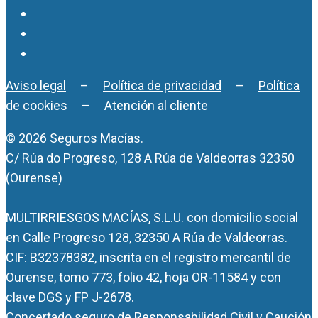
Aviso legal
–
Política de privacidad
–
Política
de cookies
–
Atención al cliente
© 2026 Seguros Macías.
C/ Rúa do Progreso, 128 A Rúa de Valdeorras 32350
(Ourense)
MULTIRRIESGOS MACÍAS, S.L.U. con domicilio social
en Calle Progreso 128, 32350 A Rúa de Valdeorras.
CIF: B32378382, inscrita en el registro mercantil de
Ourense, tomo 773, folio 42, hoja OR-11584 y con
clave DGS y FP J-2678.
Concertado seguro de Responsabilidad Civil y Caución