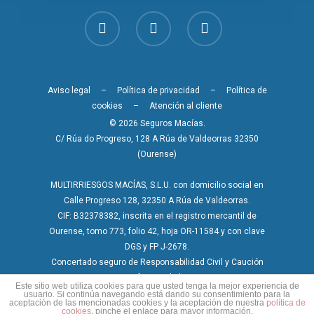
Aviso legal
–
Política de privacidad
–
Política de
cookies
–
Atención al cliente
© 2026 Seguros Macías.
C/ Rúa do Progreso, 128 A Rúa de Valdeorras 32350
(Ourense)
MULTIRRIESGOS MACÍAS, S.L.U. con domicilio social en
Calle Progreso 128, 32350 A Rúa de Valdeorras.
CIF: B32378382, inscrita en el registro mercantil de
Ourense, tomo 773, folio 42, hoja OR-11584 y con clave
DGS y FP J-2678.
Concertado seguro de Responsabilidad Civil y Caución
conforme a la ley.
Este sitio web utiliza cookies para que usted tenga la mejor experiencia de
usuario. Si continúa navegando está dando su consentimiento para la
aceptación de las mencionadas cookies y la aceptación de nuestra
política de
cookies
, pinche el enlace para mayor información.