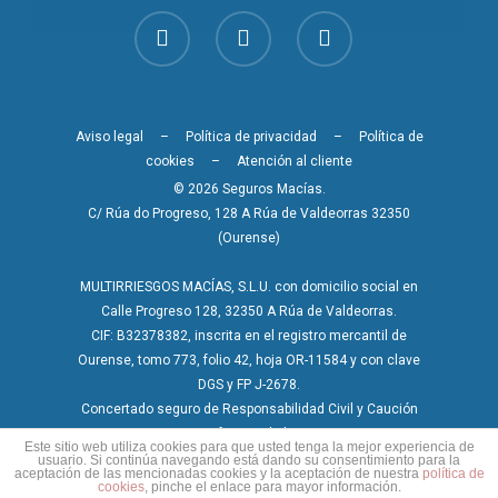
Aviso legal
–
Política de privacidad
–
Política de
cookies
–
Atención al cliente
© 2026 Seguros Macías.
C/ Rúa do Progreso, 128 A Rúa de Valdeorras 32350
(Ourense)
MULTIRRIESGOS MACÍAS, S.L.U. con domicilio social en
Calle Progreso 128, 32350 A Rúa de Valdeorras.
CIF: B32378382, inscrita en el registro mercantil de
Ourense, tomo 773, folio 42, hoja OR-11584 y con clave
DGS y FP J-2678.
Concertado seguro de Responsabilidad Civil y Caución
conforme a la ley.
Este sitio web utiliza cookies para que usted tenga la mejor experiencia de
usuario. Si continúa navegando está dando su consentimiento para la
aceptación de las mencionadas cookies y la aceptación de nuestra
política de
cookies
, pinche el enlace para mayor información.