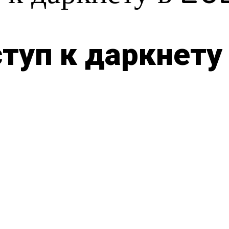
туп к даркнету