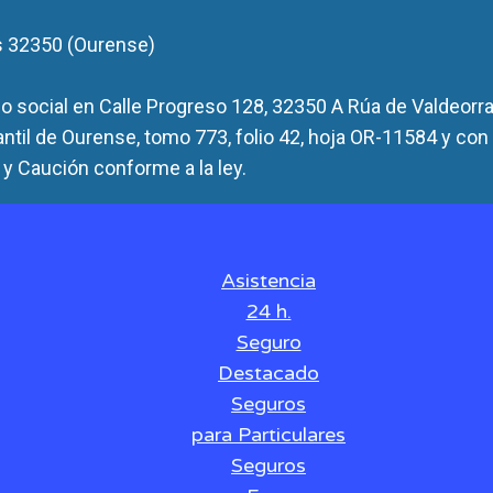
s 32350 (Ourense)
 social en Calle Progreso 128, 32350 A Rúa de Valdeorra
antil de Ourense, tomo 773, folio 42, hoja OR-11584 y con
y Caución conforme a la ley.
Asistencia
24 h.
Seguro
Destacado
Seguros
para Particulares
Seguros