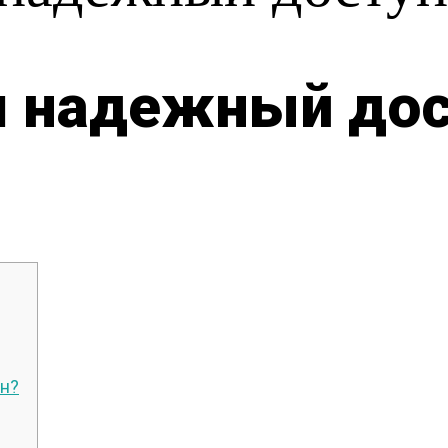
ш надежный дос
он?