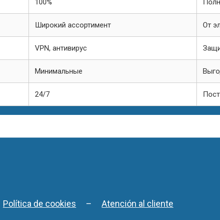
100%
Полн
Широкий ассортимент
От э
VPN, антивирус
Защи
Минимальные
Выго
24/7
Пост
–
Política de cookies
–
Atención al cliente