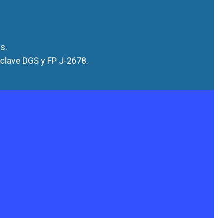
s.
 clave DGS y FP J-2678.