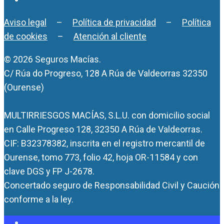
Aviso legal
–
Política de privacidad
–
Política
de cookies
–
Atención al cliente
© 2026 Seguros Macías.
C/ Rúa do Progreso, 128 A Rúa de Valdeorras 32350
(Ourense)
MULTIRRIESGOS MACÍAS, S.L.U. con domicilio social
en Calle Progreso 128, 32350 A Rúa de Valdeorras.
CIF: B32378382, inscrita en el registro mercantil de
Ourense, tomo 773, folio 42, hoja OR-11584 y con
clave DGS y FP J-2678.
Concertado seguro de Responsabilidad Civil y Caución
conforme a la ley.