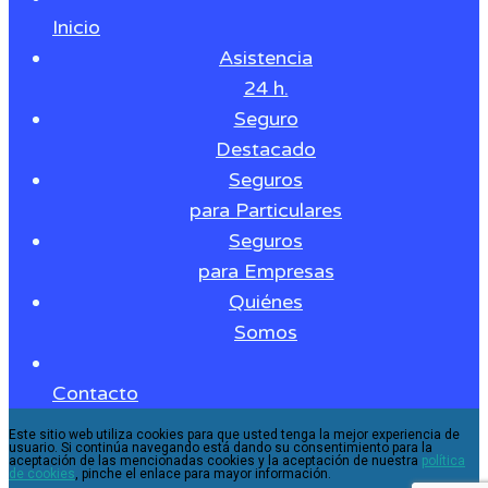
Inicio
Asistencia
24 h.
Seguro
Destacado
Seguros
para Particulares
Seguros
para Empresas
Quiénes
Somos
Contacto
Este sitio web utiliza cookies para que usted tenga la mejor experiencia de
usuario. Si continúa navegando está dando su consentimiento para la
aceptación de las mencionadas cookies y la aceptación de nuestra
política
de cookies
, pinche el enlace para mayor información.