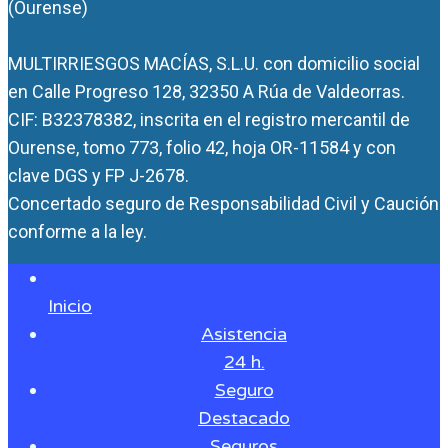
(Ourense)
MULTIRRIESGOS MACÍAS, S.L.U. con domicilio social
en Calle Progreso 128, 32350 A Rúa de Valdeorras.
CIF: B32378382, inscrita en el registro mercantil de
Ourense, tomo 773, folio 42, hoja OR-11584 y con
clave DGS y FP J-2678.
Concertado seguro de Responsabilidad Civil y Caución
conforme a la ley.
Inicio
Asistencia
24 h.
Seguro
Destacado
Seguros